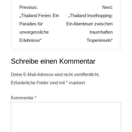
B
Previous:
Next:
e
„Thailand Ferien: Ein
„Thailand Inselhopping:
i
Paradies für
Ein Abenteuer zwischen
t
unvergessliche
traumhaften
r
Erlebnisse“
Tropeninseln“
a
g
Schreibe einen Kommentar
s
n
Deine E-Mail-Adresse wird nicht veröffentlicht.
Erforderliche Felder sind mit
*
markiert
a
v
Kommentar
*
i
g
a
t