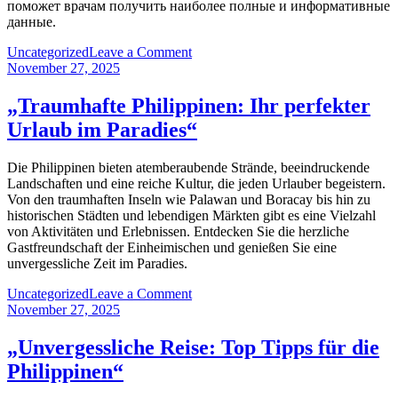
Smiles“
поможет врачам получить наиболее полные и информативные
данные.
on
Uncategorized
Leave a Comment
„Подготовка
November 27, 2025
к
УЗИ:
„Traumhafte Philippinen: Ihr perfekter
Как
Urlaub im Paradies“
правильно
подготовиться
к
Die Philippinen bieten atemberaubende Strände, beeindruckende
диагностике?“
Landschaften und eine reiche Kultur, die jeden Urlauber begeistern.
Von den traumhaften Inseln wie Palawan und Boracay bis hin zu
historischen Städten und lebendigen Märkten gibt es eine Vielzahl
von Aktivitäten und Erlebnissen. Entdecken Sie die herzliche
Gastfreundschaft der Einheimischen und genießen Sie eine
unvergessliche Zeit im Paradies.
on
Uncategorized
Leave a Comment
„Traumhafte
November 27, 2025
Philippinen:
Ihr
„Unvergessliche Reise: Top Tipps für die
perfekter
Philippinen“
Urlaub
im