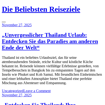
Skip
Die Beliebsten Reiseziele
to
content
November 27, 2025
„Unvergesslicher Thailand Urlaub:
Entdecken Sie das Paradies am anderen
Ende der Welt“
Thailand ist ein beliebtes Urlaubsziel, das für seine
atemberaubenden Strände, reiche Kultur und köstliche Küche
bekannt ist. Reisende können vielfältige Erlebnisse genießen, von
Tempelbesuchen in Bangkok bis zu entspannten Tagen auf den
Inseln wie Phuket und Koh Samui. Mit freundlichen Einheimischen
und einer lebhaften Atmosphäre bietet Thailand eine perfekte
Mischung aus Abenteuer und Entspannung.
on
Uncategorized
Leave a Comment
„Unvergesslicher
November 27, 2025
Thailand
Urlaub:
„Entdecken Sie Thailand: Ihre