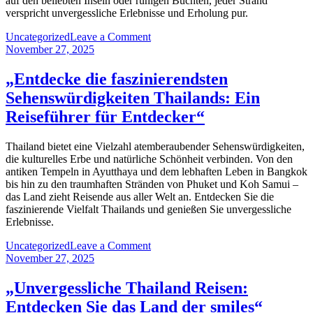
auf den beliebten Inseln oder ruhigen Buchten, jeder Strand
verspricht unvergessliche Erlebnisse und Erholung pur.
on
Uncategorized
Leave a Comment
„Traumhafte
November 27, 2025
Strandurlaube
in
„Entdecke die faszinierendsten
Thailand:
Sehenswürdigkeiten Thailands: Ein
Paradiesische
Strände
Reiseführer für Entdecker“
und
unvergessliche
Thailand bietet eine Vielzahl atemberaubender Sehenswürdigkeiten,
Erlebnisse“
die kulturelles Erbe und natürliche Schönheit verbinden. Von den
antiken Tempeln in Ayutthaya und dem lebhaften Leben in Bangkok
bis hin zu den traumhaften Stränden von Phuket und Koh Samui –
das Land zieht Reisende aus aller Welt an. Entdecken Sie die
faszinierende Vielfalt Thailands und genießen Sie unvergessliche
Erlebnisse.
on
Uncategorized
Leave a Comment
„Entdecke
November 27, 2025
die
faszinierendsten
„Unvergessliche Thailand Reisen:
Sehenswürdigkeiten
Entdecken Sie das Land der smiles“
Thailands: