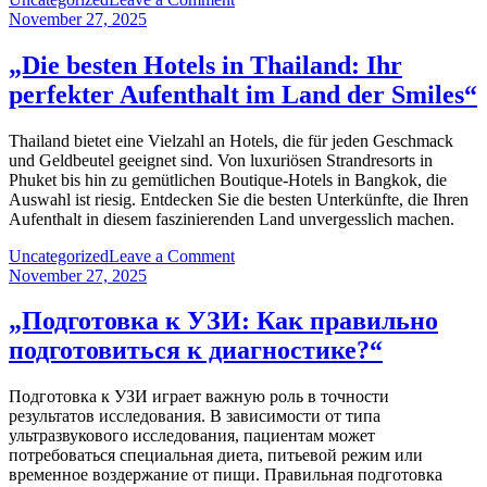
„Unvergessliche
November 27, 2025
Thailand
Pauschalreise:
„Die besten Hotels in Thailand: Ihr
Ihr
perfekter Aufenthalt im Land der Smiles“
Traumurlaub
im
Paradies“
Thailand bietet eine Vielzahl an Hotels, die für jeden Geschmack
und Geldbeutel geeignet sind. Von luxuriösen Strandresorts in
Phuket bis hin zu gemütlichen Boutique-Hotels in Bangkok, die
Auswahl ist riesig. Entdecken Sie die besten Unterkünfte, die Ihren
Aufenthalt in diesem faszinierenden Land unvergesslich machen.
on
Uncategorized
Leave a Comment
„Die
November 27, 2025
besten
Hotels
„Подготовка к УЗИ: Как правильно
in
подготовиться к диагностике?“
Thailand:
Ihr
perfekter
Подготовка к УЗИ играет важную роль в точности
Aufenthalt
результатов исследования. В зависимости от типа
im
ультразвукового исследования, пациентам может
Land
потребоваться специальная диета, питьевой режим или
der
временное воздержание от пищи. Правильная подготовка