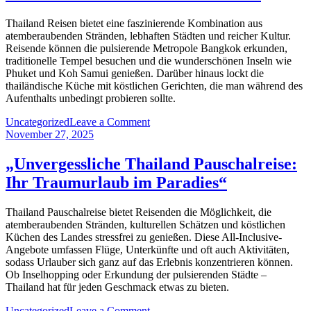
Ein
Reiseführer
Thailand Reisen bietet eine faszinierende Kombination aus
für
atemberaubenden Stränden, lebhaften Städten und reicher Kultur.
Entdecker“
Reisende können die pulsierende Metropole Bangkok erkunden,
traditionelle Tempel besuchen und die wunderschönen Inseln wie
Phuket und Koh Samui genießen. Darüber hinaus lockt die
thailändische Küche mit köstlichen Gerichten, die man während des
Aufenthalts unbedingt probieren sollte.
on
Uncategorized
Leave a Comment
„Unvergessliche
November 27, 2025
Thailand
Reisen:
„Unvergessliche Thailand Pauschalreise:
Entdecken
Ihr Traumurlaub im Paradies“
Sie
das
Land
Thailand Pauschalreise bietet Reisenden die Möglichkeit, die
der
atemberaubenden Stränden, kulturellen Schätzen und köstlichen
smiles“
Küchen des Landes stressfrei zu genießen. Diese All-Inclusive-
Angebote umfassen Flüge, Unterkünfte und oft auch Aktivitäten,
sodass Urlauber sich ganz auf das Erlebnis konzentrieren können.
Ob Inselhopping oder Erkundung der pulsierenden Städte –
Thailand hat für jeden Geschmack etwas zu bieten.
on
Uncategorized
Leave a Comment