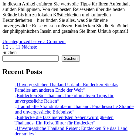
Paradies“
In diesem Artikel erfahren Sie wertvolle Tipps für Ihren Aufenthalt
auf den Philippinen. Von den besten Reisezeiten über die besten
Strände bis hin zu lokalen Köstlichkeiten und kulturellen
Besonderheiten – hier finden Sie alles, was Sie für eine
unvergessliche Reise wissen müssen. Entdecken Sie die Schönheit
der philippinischen Inseln und gestalten Sie Ihren Urlaub optimal!
on
Uncategorized
Leave a Comment
Seitennummerierung
„Unvergessliche
1
2
…
11
Nächste
Reise:
Suchen
der
Top
Suchen
Beiträge
Tipps
für
Recent Posts
die
Philippinen“
„Unvergesslicher Thailand Urlaub: Entdecken Sie das
Paradies am anderen Ende der Welt“
„Entdecken Sie Thailand: Ihre ultimativen Tipps für
unvergessliche Reisen“
„Traumhafte Strandurlaube in Thailand: Paradiesische Strände
und unvergessliche Erlebnisse“
„Entdecke die faszinierendsten Sehenswürdigkeiten
Thailands: Ein Reiseführer für Entdecker“
„Unvergessliche Thailand Reisen: Entdecken Sie das Land
der smiles“