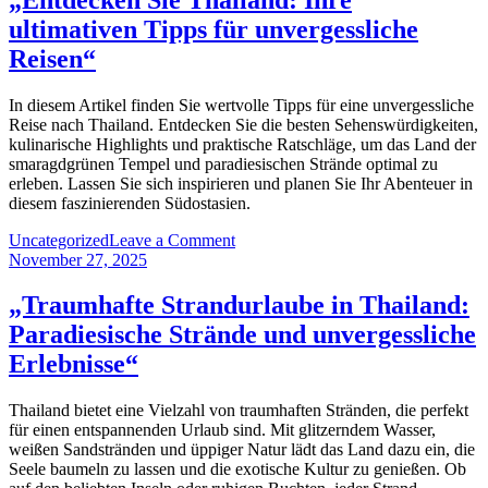
Entdecken
ultimativen Tipps für unvergessliche
Sie
das
Reisen“
Paradies
am
In diesem Artikel finden Sie wertvolle Tipps für eine unvergessliche
anderen
Reise nach Thailand. Entdecken Sie die besten Sehenswürdigkeiten,
Ende
kulinarische Highlights und praktische Ratschläge, um das Land der
der
smaragdgrünen Tempel und paradiesischen Strände optimal zu
Welt“
erleben. Lassen Sie sich inspirieren und planen Sie Ihr Abenteuer in
diesem faszinierenden Südostasien.
on
Uncategorized
Leave a Comment
„Entdecken
November 27, 2025
Sie
Thailand:
„Traumhafte Strandurlaube in Thailand:
Ihre
Paradiesische Strände und unvergessliche
ultimativen
Tipps
Erlebnisse“
für
unvergessliche
Thailand bietet eine Vielzahl von traumhaften Stränden, die perfekt
Reisen“
für einen entspannenden Urlaub sind. Mit glitzerndem Wasser,
weißen Sandstränden und üppiger Natur lädt das Land dazu ein, die
Seele baumeln zu lassen und die exotische Kultur zu genießen. Ob