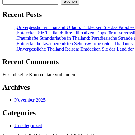
Top
Suchen
Tipps
für
Recent Posts
die
Philippinen“
„Unvergesslicher Thailand Urlaub: Entdecken Sie das Paradie
„Entdecken Sie Thailand: Ihre ultimativen Tipps für unvergessl
„Traumhafte Strandurlaube in Thailand: Paradiesische Strände 
„Entdecke die faszinierendsten Sehenswürdigkeiten Thailands: 
„Unvergessliche Thailand Reisen: Entdecken Sie das Land der 
Recent Comments
Es sind keine Kommentare vorhanden.
Archives
November 2025
Categories
Uncategorized