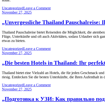
sollte.
für
Entdecker“
on
Uncategorized
Leave a Comment
„Unvergessliche
November 27, 2025
Thailand
Reisen:
„Unvergessliche Thailand Pauschalreise: 
Entdecken
Sie
Thailand Pauschalreise bietet Reisenden die Möglichkeit, die atembe
das
Flüge, Unterkünfte und oft auch Aktivitäten, sodass Urlauber sich g
Land
etwas zu bieten.
der
smiles“
on
Uncategorized
Leave a Comment
„Unvergessliche
November 27, 2025
Thailand
Pauschalreise:
„Die besten Hotels in Thailand: Ihr perfe
Ihr
Traumurlaub
Thailand bietet eine Vielzahl an Hotels, die für jeden Geschmack und
im
riesig. Entdecken Sie die besten Unterkünfte, die Ihren Aufenthalt i
Paradies“
on
Uncategorized
Leave a Comment
„Die
November 27, 2025
besten
Hotels
„Подготовка к УЗИ: Как правильно под
in