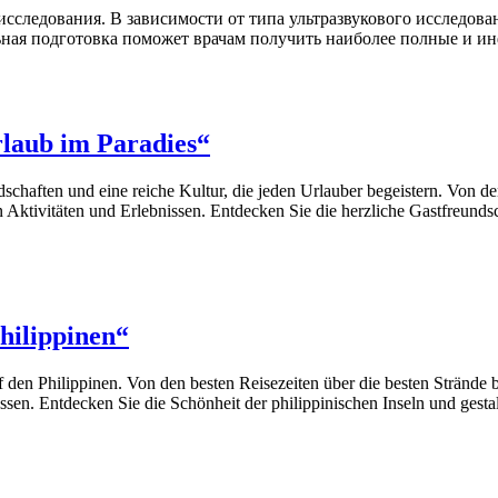
исследования. В зависимости от типа ультразвукового исследова
ная подготовка поможет врачам получить наиболее полные и и
rlaub im Paradies“
chaften und eine reiche Kultur, die jeden Urlauber begeistern. Von d
n Aktivitäten und Erlebnissen. Entdecken Sie die herzliche Gastfreunds
Philippinen“
uf den Philippinen. Von den besten Reisezeiten über die besten Strände 
üssen. Entdecken Sie die Schönheit der philippinischen Inseln und gesta