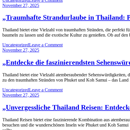
Uncategorized
Leave a Comment
anderen
„Entdecken
November 27, 2025
Ende
Sie
der
Thailand:
„Traumhafte Strandurlaube in Thailand: P
Welt“
Ihre
ultimativen
Thailand bietet eine Vielzahl von traumhaften Stränden, die perfekt 
Tipps
baumeln zu lassen und die exotische Kultur zu genießen. Ob auf den b
für
unvergessliche
on
Uncategorized
Leave a Comment
Reisen“
„Traumhafte
November 27, 2025
Strandurlaube
in
„Entdecke die faszinierendsten Sehenswür
Thailand:
Paradiesische
Thailand bietet eine Vielzahl atemberaubender Sehenswürdigkeiten, d
Strände
zu den traumhaften Stränden von Phuket und Koh Samui – das Land zie
und
unvergessliche
on
Uncategorized
Leave a Comment
Erlebnisse“
„Entdecke
November 27, 2025
die
faszinierendsten
„Unvergessliche Thailand Reisen: Entdeck
Sehenswürdigkeiten
Thailands:
Thailand Reisen bietet eine faszinierende Kombination aus atemberau
Ein
besuchen und die wunderschönen Inseln wie Phuket und Koh Samui gen
Reiseführer