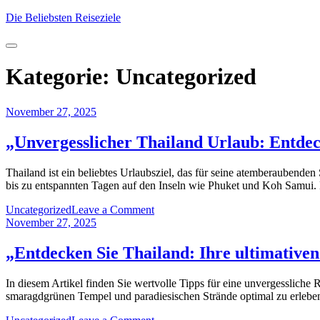
Skip
Die Beliebsten Reiseziele
to
content
Kategorie:
Uncategorized
November 27, 2025
„Unvergesslicher Thailand Urlaub: Entdec
Thailand ist ein beliebtes Urlaubsziel, das für seine atemberaubende
bis zu entspannten Tagen auf den Inseln wie Phuket und Koh Samui. 
on
Uncategorized
Leave a Comment
„Unvergesslicher
November 27, 2025
Thailand
Urlaub:
„Entdecken Sie Thailand: Ihre ultimativen
Entdecken
Sie
In diesem Artikel finden Sie wertvolle Tipps für eine unvergessliche
das
smaragdgrünen Tempel und paradiesischen Strände optimal zu erleben.
Paradies
am
on