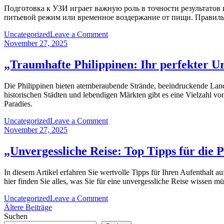
Thailand:
Подготовка к УЗИ играет важную роль в точности результатов 
Ihr
питьевой режим или временное воздержание от пищи. Правиль
perfekter
Aufenthalt
on
Uncategorized
Leave a Comment
im
„Подготовка
November 27, 2025
Land
к
der
УЗИ:
„Traumhafte Philippinen: Ihr perfekter U
Smiles“
Как
правильно
Die Philippinen bieten atemberaubende Strände, beeindruckende Lands
подготовиться
historischen Städten und lebendigen Märkten gibt es eine Vielzahl vo
к
Paradies.
диагностике?“
on
Uncategorized
Leave a Comment
„Traumhafte
November 27, 2025
Philippinen:
Ihr
„Unvergessliche Reise: Top Tipps für die 
perfekter
Urlaub
In diesem Artikel erfahren Sie wertvolle Tipps für Ihren Aufenthalt a
im
hier finden Sie alles, was Sie für eine unvergessliche Reise wissen m
Paradies“
on
Uncategorized
Leave a Comment
Beitragsnavigation
„Unvergessliche
Ältere Beiträge
Reise:
Suchen