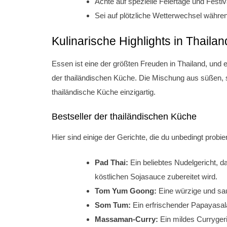
Achte auf spezielle Feiertage und Festiv
Sei auf plötzliche Wetterwechsel währen
Kulinarische Highlights in Thailan
Essen ist eine der größten Freuden in Thailand, und
der thailändischen Küche. Die Mischung aus süßen, 
thailändische Küche einzigartig.
Bestseller der thailändischen Küche
Hier sind einige der Gerichte, die du unbedingt probier
Pad Thai:
Ein beliebtes Nudelgericht, d
köstlichen Sojasauce zubereitet wird.
Tom Yum Goong:
Eine würzige und sau
Som Tum:
Ein erfrischender Papayasalat
Massaman-Curry:
Ein mildes Currygeri