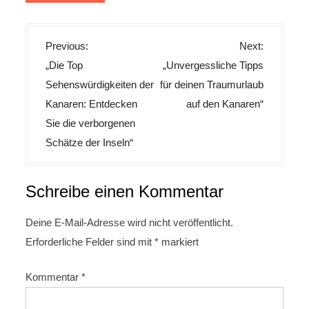
B
Previous:
Next:
e
„Die Top
„Unvergessliche Tipps
i
Sehenswürdigkeiten der
für deinen Traumurlaub
t
Kanaren: Entdecken
auf den Kanaren“
r
Sie die verborgenen
Schätze der Inseln“
a
g
s
Schreibe einen Kommentar
n
Deine E-Mail-Adresse wird nicht veröffentlicht.
a
Erforderliche Felder sind mit
*
markiert
v
i
Kommentar
*
g
a