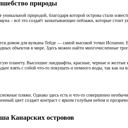
лшебство природы
кже уникальной природой, благодаря которой острова стали изв
ауна – всё это создаёт захватывающие пейзажи, которые стоит у
ся домом для вулкана Тейде — самой высокой точки Испании. Вы
одных объектов в мире. Здесь можно найти многочисленные тро
угую планету. Высохшие ландшафты, красные, черные и желтые 
удьте взять с собой что-то покушать и немного воды, так как на
лоснежные пляжи. Однако здесь есть и что-то совершенно необыч
венный цвет создает контраст с ярким голубым небом и прозрач
уша Канарских островов