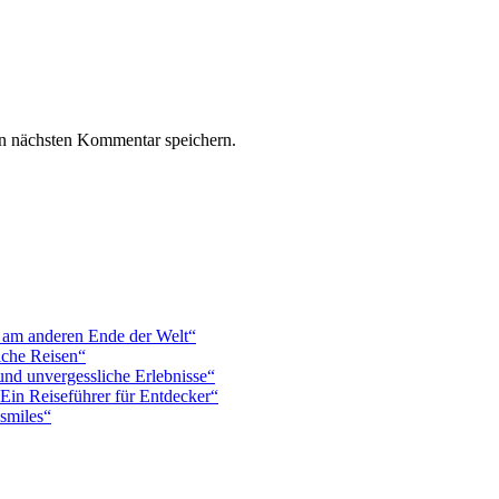
n nächsten Kommentar speichern.
s am anderen Ende der Welt“
iche Reisen“
und unvergessliche Erlebnisse“
Ein Reiseführer für Entdecker“
smiles“