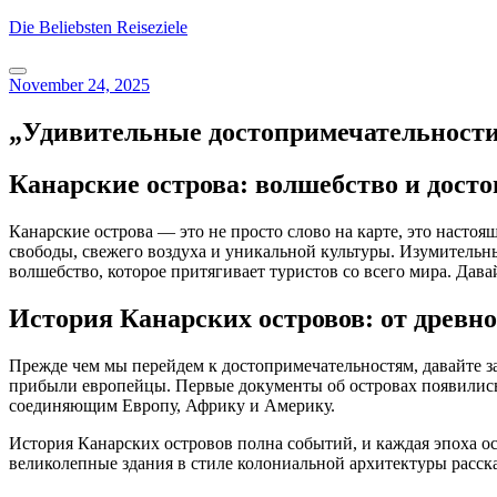
Skip
Die Beliebsten Reiseziele
to
content
November 24, 2025
„Удивительные достопримечательности 
Канарские острова: волшебство и дост
Канарские острова — это не просто слово на карте, это настоя
свободы, свежего воздуха и уникальной культуры. Изумительн
волшебство, которое притягивает туристов со всего мира. Дава
История Канарских островов: от древно
Прежде чем мы перейдем к достопримечательностям, давайте за
прибыли европейцы. Первые документы об островах появились 
соединяющим Европу, Африку и Америку.
История Канарских островов полна событий, и каждая эпоха ост
великолепные здания в стиле колониальной архитектуры расска