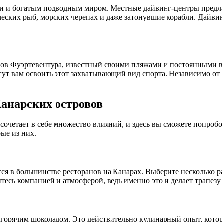
ми и богатым подводным миром. Местные дайвинг-центры предл
ских рыб, морских черепах и даже затонувшие корабли. Дайвинг
ов Фуэртевентура, известный своими пляжами и постоянными во
т вам освоить этот захватывающий вид спорта. Независимо от 
Канарских островов
сочетает в себе множество влияний, и здесь вы сможете попроб
ые из них.
ся в большинстве ресторанов на Канарах. Выберите несколько ра
тесь компанией и атмосферой, ведь именно это и делает трапезу
с горячим шоколадом. Это действительно кулинарный опыт, котор