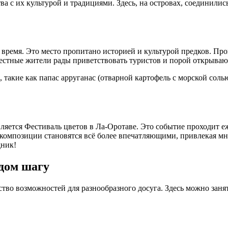
а с их культурой и традициями. Здесь, на островах, coединилис
 время. Это место пропитано историей и культурой предков. П
естные жители рады приветствовать туристов и порой открываю
акие как папас арруганас (отварной картофель с морской солью)
яется Фестиваль цветов в Ла-Оротаве. Это событие проходит еж
композиции становятся всё более впечатляющими, привлекая мн
дник!
дом шагу
во возможностей для разнообразного досуга. Здесь можно заня