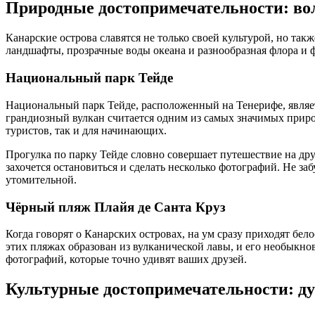
Природные достопримечательности: во
Канарские острова славятся не только своей культурой, но та
ландшафты, прозрачные воды океана и разнообразная флора и ф
Национальный парк Тейде
Национальный парк Тейде, расположенный на Тенерифе, являет
грандиозный вулкан считается одним из самых значимых прир
туристов, так и для начинающих.
Прогулка по парку Тейде словно совершает путешествие на др
захочется остановиться и сделать несколько фотографий. Не заб
утомительной.
Чёрный пляж Плайя де Санта Круз
Когда говорят о Канарских островах, на ум сразу приходят бе
этих пляжах образован из вулканической лавы, и его необыкно
фотографий, которые точно удивят ваших друзей.
Культурные достопримечательности: д