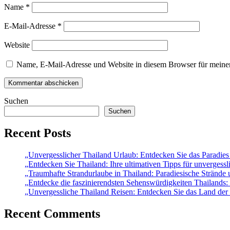
Name
*
E-Mail-Adresse
*
Website
Name, E-Mail-Adresse und Website in diesem Browser für meine
Suchen
Suchen
Recent Posts
„Unvergesslicher Thailand Urlaub: Entdecken Sie das Paradie
„Entdecken Sie Thailand: Ihre ultimativen Tipps für unvergessl
„Traumhafte Strandurlaube in Thailand: Paradiesische Strände 
„Entdecke die faszinierendsten Sehenswürdigkeiten Thailands: 
„Unvergessliche Thailand Reisen: Entdecken Sie das Land der 
Recent Comments