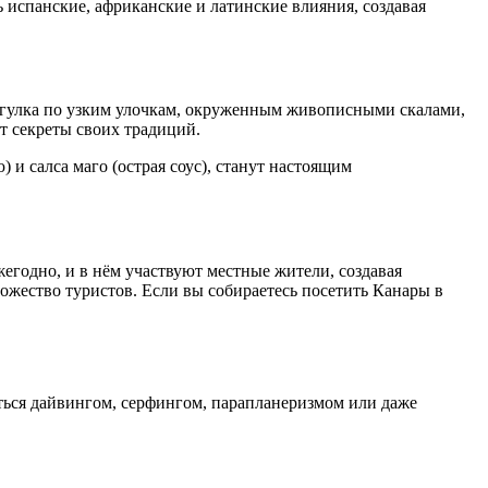
ь испанские, африканские и латинские влияния, создавая
рогулка по узким улочкам, окруженным живописными скалами,
т секреты своих традиций.
 и салса маго (острая соус), станут настоящим
егодно, и в нём участвуют местные жители, создавая
ожество туристов. Если вы собираетесь посетить Канары в
ться дайвингом, серфингом, парапланеризмом или даже