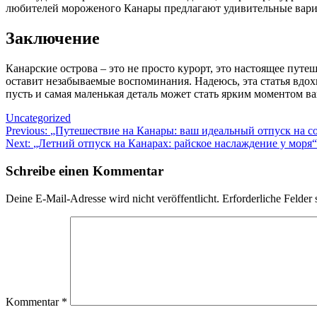
любителей мороженого Канары предлагают удивительные вариан
Заключение
Канарские острова – это не просто курорт, это настоящее пут
оставит незабываемые воспоминания. Надеюсь, эта статья вдох
пусть и самая маленькая деталь может стать ярким моментом в
Uncategorized
Beitragsnavigation
Previous:
„Путешествие на Канары: ваш идеальный отпуск на с
Next:
„Летний отпуск на Канарах: райское наслаждение у моря“
Schreibe einen Kommentar
Deine E-Mail-Adresse wird nicht veröffentlicht.
Erforderliche Felder 
Kommentar
*