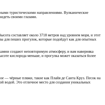
естными туристическими направлениями. Вулканические
видеть своими глазами.
сота составляет около 3718 метров над уровнем моря, и этот
пы для пеших прогулок, которые подойдут как для опытных
камни создают неповторимую атмосферу, и вам наверняка
 высоте кислорода меньше, и прогулка может оказаться более
ное — чёрные пляжи, такие как Плайя де Санта Круз. Песок на
ной водой. Это отличное место для создания уникальных