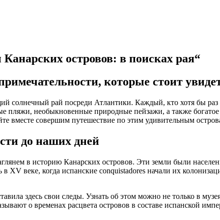
Канарских островов: в поисках рая“
опримечательности, которые стоит увиде
щий солнечный рай посреди Атлантики. Каждый, кто хотя бы раз 
ые пляжи, необыкновенные природные пейзажи, а также богатое
йте вместе совершим путешествие по этим удивительным островам
сти до наших дней
глянем в историю Канарских островов. Эти земли были населены
в XV веке, когда испанские conquistadores начали их колониза
авила здесь свои следы. Узнать об этом можно не только в музеях
зывают о временах расцвета островов в составе испанской импе