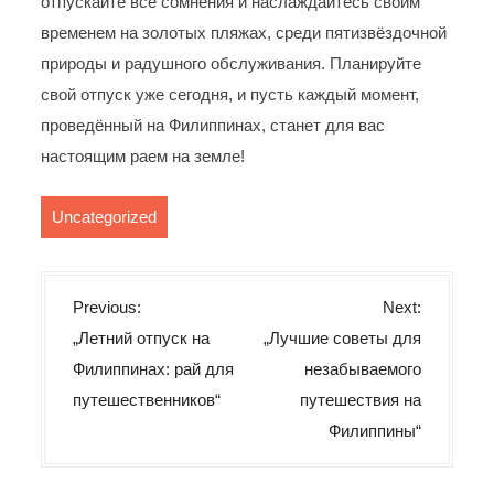
отпускайте все сомнения и наслаждайтесь своим
временем на золотых пляжах, среди пятизвёздочной
природы и радушного обслуживания. Планируйте
свой отпуск уже сегодня, и пусть каждый момент,
проведённый на Филиппинах, станет для вас
настоящим раем на земле!
Uncategorized
B
Previous:
Next:
e
„Летний отпуск на
„Лучшие советы для
i
Филиппинах: рай для
незабываемого
t
путешественников“
путешествия на
r
Филиппины“
a