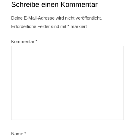
g
Schreibe einen Kommentar
s
n
Deine E-Mail-Adresse wird nicht veröffentlicht.
Erforderliche Felder sind mit
*
markiert
a
v
Kommentar
*
i
g
a
t
i
o
n
Name
*