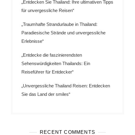
„Entdecken Sie Thailand: Ihre ultimativen Tipps
u
für unvergessliche Reisen“
n
„Traumhafte Strandurlaube in Thailand:
g
Paradiesische Strände und unvergessliche
d
Erlebnisse“
e
r
„Entdecke die faszinierendsten
B
Sehenswürdigkeiten Thailands: Ein
e
Reiseführer für Entdecker“
i
t
„Unvergessliche Thailand Reisen: Entdecken
Sie das Land der smiles“
r
ä
g
e
RECENT COMMENTS