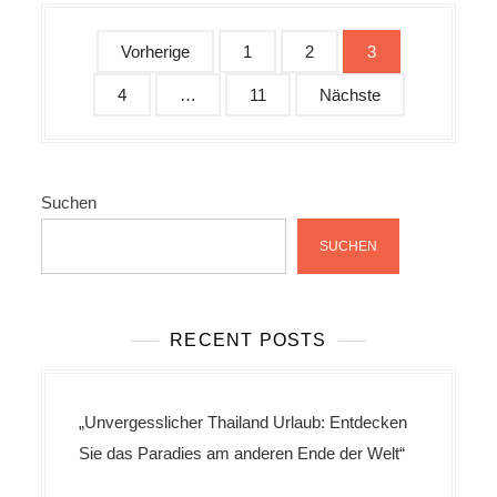
S
Vorherige
1
2
3
e
4
…
11
Nächste
i
t
e
n
Suchen
n
SUCHEN
u
m
m
RECENT POSTS
e
r
„Unvergesslicher Thailand Urlaub: Entdecken
i
Sie das Paradies am anderen Ende der Welt“
e
r