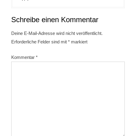
s
n
a
Schreibe einen Kommentar
v
Deine E-Mail-Adresse wird nicht veröffentlicht.
i
Erforderliche Felder sind mit
*
markiert
g
a
Kommentar
*
t
i
o
n