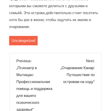
которыми вы сможете делиться с друзьями и
семьёй. Эти острова действительно стоит посетить
хотя бы раз в жизни, чтобы ощутить их магию и
очарование.
Uncategorized
B
Previous:
Next:
e
„Психиатр в
„Очарование Канар:
i
Мытищах:
Путешествие по
t
Профессиональная
островам на ходу“
r
помощь и поддержка
для вашего
a
психического
g
здоровья“