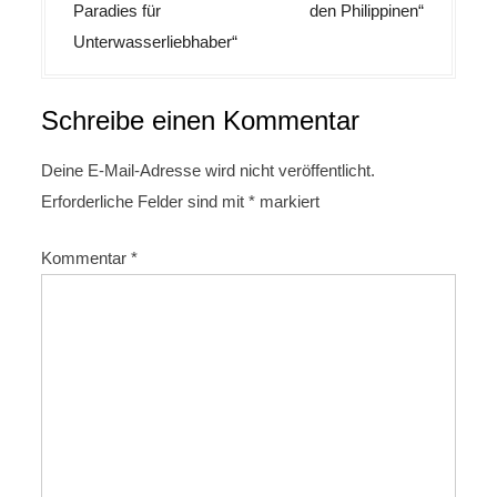
t
Paradies für
den Philippinen“
r
Unterwasserliebhaber“
a
g
Schreibe einen Kommentar
s
n
Deine E-Mail-Adresse wird nicht veröffentlicht.
Erforderliche Felder sind mit
*
markiert
a
v
Kommentar
*
i
g
a
t
i
o
n