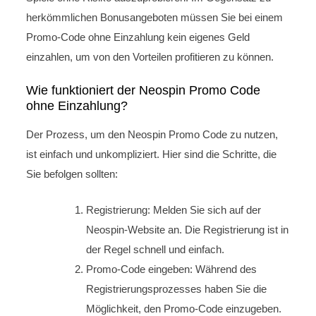
herkömmlichen Bonusangeboten müssen Sie bei einem
Promo-Code ohne Einzahlung kein eigenes Geld
einzahlen, um von den Vorteilen profitieren zu können.
Wie funktioniert der Neospin Promo Code
ohne Einzahlung?
Der Prozess, um den Neospin Promo Code zu nutzen,
ist einfach und unkompliziert. Hier sind die Schritte, die
Sie befolgen sollten:
Registrierung: Melden Sie sich auf der
Neospin-Website an. Die Registrierung ist in
der Regel schnell und einfach.
Promo-Code eingeben: Während des
Registrierungsprozesses haben Sie die
Möglichkeit, den Promo-Code einzugeben.