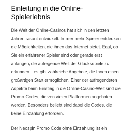
Einleitung in die Online-
Spielerlebnis
Die Welt der Online-Casinos hat sich in den letzten
Jahren rasant entwickelt. Immer mehr Spieler entdecken
die Möglichkeiten, die ihnen das Internet bietet. Egal, ob
Sie ein erfahrener Spieler sind oder gerade erst
anfangen, die aufregende Welt der Glücksspiele zu
erkunden – es gibt zahlreiche Angebote, die Ihnen einen
großartigen Start ermöglichen. Einer der aufregendsten
Aspekte beim Einstieg in die Online-Casino-Welt sind die
Promo-Codes, die von vielen Plattformen angeboten
werden. Besonders beliebt sind dabei die Codes, die
keine Einzahlung erfordern.
Der Neospin Promo Code ohne Einzahlung ist ein