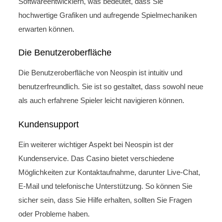
Softwareentwicklern, was bedeutet, dass Sie
hochwertige Grafiken und aufregende Spielmechaniken
erwarten können.
Die Benutzeroberfläche
Die Benutzeroberfläche von Neospin ist intuitiv und
benutzerfreundlich. Sie ist so gestaltet, dass sowohl neue
als auch erfahrene Spieler leicht navigieren können.
Kundensupport
Ein weiterer wichtiger Aspekt bei Neospin ist der
Kundenservice. Das Casino bietet verschiedene
Möglichkeiten zur Kontaktaufnahme, darunter Live-Chat,
E-Mail und telefonische Unterstützung. So können Sie
sicher sein, dass Sie Hilfe erhalten, sollten Sie Fragen
oder Probleme haben.