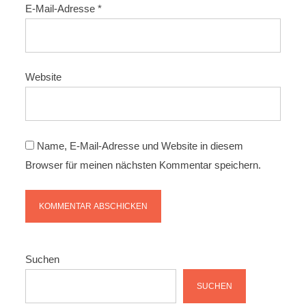
E-Mail-Adresse
*
Website
Name, E-Mail-Adresse und Website in diesem
Browser für meinen nächsten Kommentar speichern.
Suchen
SUCHEN