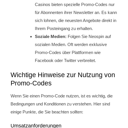
Casinos bieten spezielle Promo-Codes nur
für Abonnenten ihrer Newsletter an. Es kann
sich lohnen, die neuesten Angebote direkt in
Ihrem Posteingang zu erhalten.
Soziale Medien:
Folgen Sie Neospin auf
sozialen Medien. Oft werden exklusive
Promo-Codes über Plattformen wie
Facebook oder Twitter verbreitet.
Wichtige Hinweise zur Nutzung von
Promo-Codes
Wenn Sie einen Promo-Code nutzen, ist es wichtig, die
Bedingungen und Konditionen zu verstehen. Hier sind
einige Punkte, die Sie beachten sollten:
Umsatzanforderungen