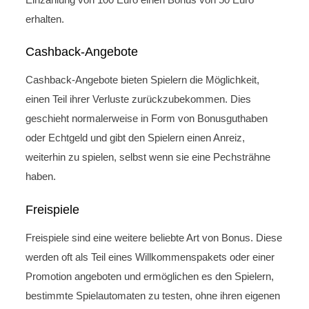
erhalten.
Cashback-Angebote
Cashback-Angebote bieten Spielern die Möglichkeit,
einen Teil ihrer Verluste zurückzubekommen. Dies
geschieht normalerweise in Form von Bonusguthaben
oder Echtgeld und gibt den Spielern einen Anreiz,
weiterhin zu spielen, selbst wenn sie eine Pechsträhne
haben.
Freispiele
Freispiele sind eine weitere beliebte Art von Bonus. Diese
werden oft als Teil eines Willkommenspakets oder einer
Promotion angeboten und ermöglichen es den Spielern,
bestimmte Spielautomaten zu testen, ohne ihren eigenen