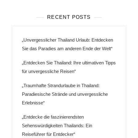
RECENT POSTS
„Unvergesslicher Thailand Urlaub: Entdecken
Sie das Paradies am anderen Ende der Welt“
„Entdecken Sie Thailand: Ihre ultimativen Tipps
für unvergessliche Reisen“
„Traumhafte Strandurlaube in Thailand:
Paradiesische Strände und unvergessliche
Erlebnisse“
„Entdecke die faszinierendsten
Sehenswürdigkeiten Thailands: Ein
Reiseführer für Entdecker“