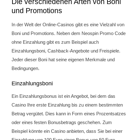
Die verschiedenen Arten von Boni
und Promotions
In der Welt der Online-Casinos gibt es eine Vielzahl von
Boni und Promotions. Neben dem Neospin Promo Code
ohne Einzahlung gibt es zum Beispiel auch
Einzahlungsboni, Cashback-Angebote und Freispiele.
Jeder dieser Boni hat seine eigenen Merkmale und
Bedingungen.
Einzahlungsboni
Ein Einzahlungsbonus ist ein Angebot, bei dem das
Casino Ihre erste Einzahlung bis zu einem bestimmten
Betrag vergütet. Dies kann in Form eines Prozentsatzes
oder eines festen Bonusbetrags geschehen. Zum
Beispiel könnte ein Casino anbieten, dass Sie bei einer
Einzahlung von 100 Euro einen Bonus von 50 Euro