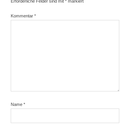
Erforderliche Felder sind mit
*
markiert
a
v
Kommentar
*
i
g
a
t
i
o
n
Name
*