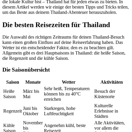
die lokale Kultur bist – Thailand hat für jeden etwas zu bieten. In
diesem Artikel werden wir einige der besten Tipps und Tricks teilen,
um das Beste aus deinem Thailand-Abenteuer herauszuholen.
Die besten Reisezeiten für Thailand
Die Auswahl des richtigen Zeitraums für deinen Thailand-Besuch
kann einen großen Einfluss auf deine Reiseerfahrung haben. Das
Wetter ist ein entscheidender Faktor, den es zu beachten gilt.
Allgemein gibt es drei Hauptsaisons in Thailand: die heiße Saison,
die Regenzeit und die kühle Saison.
Die Saisonübersicht
Saison
Monate
Wetter
Aktivitäten
Sehr heiß, Temperaturen
Heiße
März bis
Besuch der
können bis zu 40°C
Saison
Mai
Küstenorte
erreichen
Kulturelle
Juni bis
Starkregen, hohe
Regenzeit
Erlebnisse in
Oktober
Luftfeuchtigkeit
Städten
November
Alle Aktivitäten,
Kühle
Angenehm kühl, beste
bis
vor allem die
Saison
Reisezeit