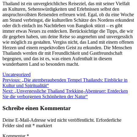
Thailand ist ein unvergleichliches Reiseziel, das mit seiner Vielfalt
an Kulturen, Sehenswürdigkeiten und Erlebnissen selbst den
anspruchsvollsten Reisenden erfreuen wird. Egal, ob du eine Woche
am Strand verbringst, die kulturellen Schätze des Nordens erkundest
oder dich einfach ins Nachtleben von Bangkok stürzt – es gibt
immer etwas Neues zu entdecken. Berücksichtige die Tipps, die wir
dir gegeben haben, um deine Reise so angenehm und unvergesslich
wie möglich zu gestalten. Vergiss nicht, das Land mit einem offenen
Herzen und einem respektvollen Geist zu erkunden. Die Menschen
Thailands werden dir mit Freundlichkeit und Gastfreundschaft
begegnen, und das ist es, was einen Aufenthalt in diesem
wunderbaren Land so besonders macht.
Uncategorized
Beitragsnavigation
Previous:
„Die atemberaubenden Tempel Thailands: Einblicke in
Kultur und Spiritualität“
Next:
„Unvergessliche Thailand Trekking-Abenteuer: Entdecken
Sie die verborgenen Schönheiten der Natur“
Schreibe einen Kommentar
Deine E-Mail-Adresse wird nicht veröffentlicht.
Erforderliche
Felder sind mit
*
markiert
Kommentar
*