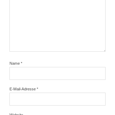
t
i
o
n
Name
*
E-Mail-Adresse
*
Website