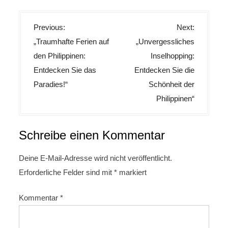
B
Previous:
Next:
e
„Traumhafte Ferien auf
„Unvergessliches
i
den Philippinen:
Inselhopping:
t
Entdecken Sie das
Entdecken Sie die
r
Paradies!“
Schönheit der
Philippinen“
a
g
s
Schreibe einen Kommentar
n
Deine E-Mail-Adresse wird nicht veröffentlicht.
a
Erforderliche Felder sind mit
*
markiert
v
i
Kommentar
*
g
a