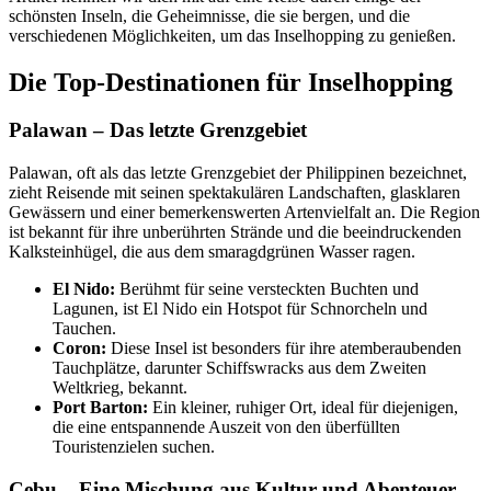
schönsten Inseln, die Geheimnisse, die sie bergen, und die
verschiedenen Möglichkeiten, um das Inselhopping zu genießen.
Die Top-Destinationen für Inselhopping
Palawan – Das letzte Grenzgebiet
Palawan, oft als das letzte Grenzgebiet der Philippinen bezeichnet,
zieht Reisende mit seinen spektakulären Landschaften, glasklaren
Gewässern und einer bemerkenswerten Artenvielfalt an. Die Region
ist bekannt für ihre unberührten Strände und die beeindruckenden
Kalksteinhügel, die aus dem smaragdgrünen Wasser ragen.
El Nido:
Berühmt für seine versteckten Buchten und
Lagunen, ist El Nido ein Hotspot für Schnorcheln und
Tauchen.
Coron:
Diese Insel ist besonders für ihre atemberaubenden
Tauchplätze, darunter Schiffswracks aus dem Zweiten
Weltkrieg, bekannt.
Port Barton:
Ein kleiner, ruhiger Ort, ideal für diejenigen,
die eine entspannende Auszeit von den überfüllten
Touristenzielen suchen.
Cebu – Eine Mischung aus Kultur und Abenteuer