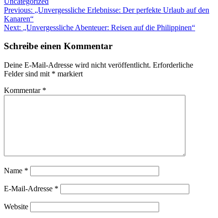
Uncategorized
Beitragsnavigation
Previous:
„Unvergessliche Erlebnisse: Der perfekte Urlaub auf den
Kanaren“
Next:
„Unvergessliche Abenteuer: Reisen auf die Philippinen“
Schreibe einen Kommentar
Deine E-Mail-Adresse wird nicht veröffentlicht.
Erforderliche
Felder sind mit
*
markiert
Kommentar
*
Name
*
E-Mail-Adresse
*
Website