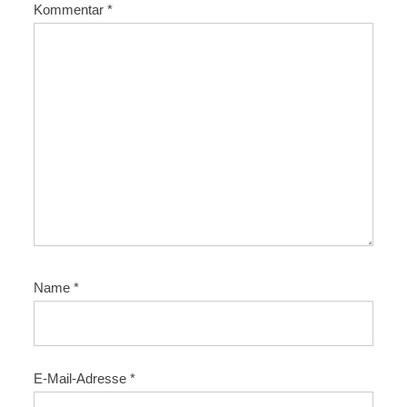
Kommentar
*
i
g
a
t
i
o
n
Name
*
E-Mail-Adresse
*