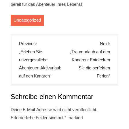
bereit für das Abenteuer Ihres Lebens!
Uncategorized
B
Previous:
Next:
e
„Erleben Sie
„Traumurlaub auf den
i
unvergessliche
Kanaren: Entdecken
t
Abenteuer: Aktivurlaub
Sie die perfekten
r
auf den Kanaren“
Ferien“
a
g
Schreibe einen Kommentar
s
n
Deine E-Mail-Adresse wird nicht veröffentlicht.
Erforderliche Felder sind mit
*
markiert
a
v