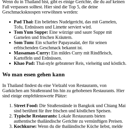
Wenn du in Thailand bist, gibt es einige Gerichte, die du auf keinen
Fall verpassen solltest. Hier sind die Top 5, die deine
Geschmacksknospen verwöhnen werden:
Pad Thai:
Ein beliebtes Nudelgericht, das mit Garnelen,
Tofu, Erdnüssen und Limette serviert wird.
Tom Yum Suppe:
Eine würzige und saure Suppe mit
Garnelen und frischen Kräutern.
Som Tum:
Ein scharfer Papayasalat, der für seinen
erfrischenden Geschmack bekannt ist.
Massaman-Curry:
Ein mildes Curry mit Rindfleisch,
Kartoffeln und Erdnüssen.
Khao Pad:
Thai-style gebratener Reis, vielseitig und köstlich.
Wo man essen gehen kann
In Thailand findest du eine Vielzahl von Restaurants, von
Garküchen am Straßenrand bis hin zu gehobenen Restaurants. Hier
sind einige empfehlenswerte Plätze:
Street Food:
Die Straßenstände in Bangkok und Chiang Mai
sind berühmt für ihre frischen und köstlichen Speisen.
Typische Restaurants:
Lokale Restaurants bieten
authentische thailändische Gerichte zu vernünftigen Preisen.
Kochkurse:
Wenn du die thailändische Küche liebst, melde