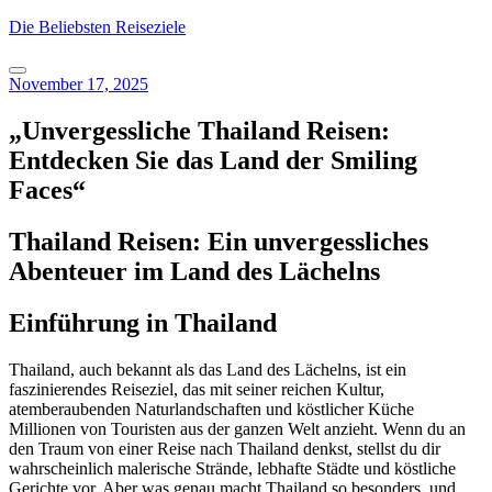
Skip
Die Beliebsten Reiseziele
to
content
November 17, 2025
„Unvergessliche Thailand Reisen:
Entdecken Sie das Land der Smiling
Faces“
Thailand Reisen: Ein unvergessliches
Abenteuer im Land des Lächelns
Einführung in Thailand
Thailand, auch bekannt als das Land des Lächelns, ist ein
faszinierendes Reiseziel, das mit seiner reichen Kultur,
atemberaubenden Naturlandschaften und köstlicher Küche
Millionen von Touristen aus der ganzen Welt anzieht. Wenn du an
den Traum von einer Reise nach Thailand denkst, stellst du dir
wahrscheinlich malerische Strände, lebhafte Städte und köstliche
Gerichte vor. Aber was genau macht Thailand so besonders, und