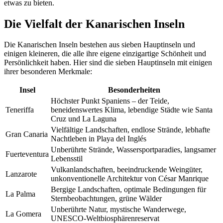
etwas zu bieten.
Die Vielfalt der Kanarischen Inseln
Die Kanarischen Inseln bestehen aus sieben Hauptinseln und
einigen kleineren, die alle ihre eigene einzigartige Schönheit und
Persönlichkeit haben. Hier sind die sieben Hauptinseln mit einigen
ihrer besonderen Merkmale:
Insel
Besonderheiten
Höchster Punkt Spaniens – der Teide,
Teneriffa
beneidenswertes Klima, lebendige Städte wie Santa
Cruz und La Laguna
Vielfältige Landschaften, endlose Strände, lebhafte
Gran Canaria
Nachtleben in Playa del Inglés
Unberührte Strände, Wassersportparadies, langsamer
Fuerteventura
Lebensstil
Vulkanlandschaften, beeindruckende Weingüter,
Lanzarote
unkonventionelle Architektur von César Manrique
Bergige Landschaften, optimale Bedingungen für
La Palma
Sternbeobachtungen, grüne Wälder
Unberührte Natur, mystische Wanderwege,
La Gomera
UNESCO-Weltbiosphärenreservat