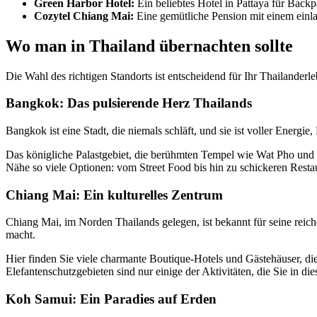
Green Harbor Hotel:
Ein beliebtes Hotel in Pattaya für Back
Cozytel Chiang Mai:
Eine gemütliche Pension mit einem einla
Wo man in Thailand übernachten sollte
Die Wahl des richtigen Standorts ist entscheidend für Ihr Thailander
Bangkok: Das pulsierende Herz Thailands
Bangkok ist eine Stadt, die niemals schläft, und sie ist voller Energi
Das königliche Palastgebiet, die berühmten Tempel wie Wat Pho und W
Nähe so viele Optionen: vom Street Food bis hin zu schickeren Resta
Chiang Mai: Ein kulturelles Zentrum
Chiang Mai, im Norden Thailands gelegen, ist bekannt für seine rei
macht.
Hier finden Sie viele charmante Boutique-Hotels und Gästehäuser, d
Elefantenschutzgebieten sind nur einige der Aktivitäten, die Sie in d
Koh Samui: Ein Paradies auf Erden