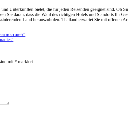
s und Unterkünften bietet, die für jeden Reisenden geeignet sind. Ob S
en Sie daran, dass die Wahl des richtigen Hotels und Standorts Ihr Ges
faszinierenden Land herauszuholen. Thailand erwartet Sie mit offenen A
иагностике?“
aradies“
sind mit
*
markiert