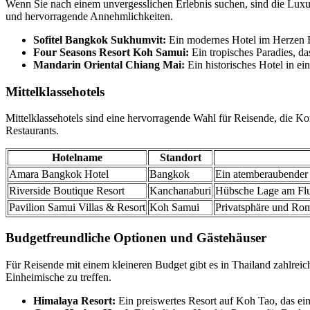
Wenn Sie nach einem unvergesslichen Erlebnis suchen, sind die Luxush
und hervorragende Annehmlichkeiten.
Sofitel Bangkok Sukhumvit:
Ein modernes Hotel im Herzen B
Four Seasons Resort Koh Samui:
Ein tropisches Paradies, da
Mandarin Oriental Chiang Mai:
Ein historisches Hotel in ei
Mittelklassehotels
Mittelklassehotels sind eine hervorragende Wahl für Reisende, die Ko
Restaurants.
Hotelname
Standort
Amara Bangkok Hotel
Bangkok
Ein atemberaubender 
Riverside Boutique Resort
Kanchanaburi
Hübsche Lage am Fluss
Pavilion Samui Villas & Resort
Koh Samui
Privatsphäre und Ro
Budgetfreundliche Optionen und Gästehäuser
Für Reisende mit einem kleineren Budget gibt es in Thailand zahlreic
Einheimische zu treffen.
Himalaya Resort:
Ein preiswertes Resort auf Koh Tao, das ei